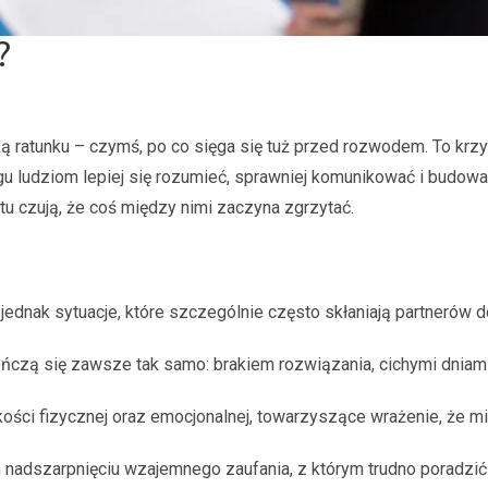
?
ką ratunku – czymś, po co sięga się tuż przed rozwodem. To krz
ludziom lepiej się rozumieć, sprawniej komunikować i budować r
tu czują, że coś między nimi zaczyna zgrzytać.
ą jednak sytuacje, które szczególnie często skłaniają partnerów 
kończą się zawsze tak samo: brakiem rozwiązania, cichymi dniam
kości fizycznej oraz emocjonalnej, towarzyszące wrażenie, że m
nadszarpnięciu wzajemnego zaufania, z którym trudno poradzić