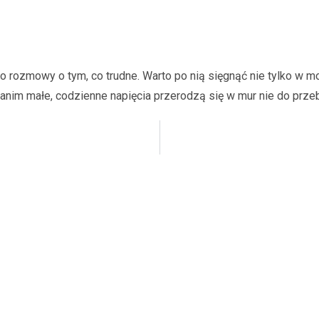
do rozmowy o tym, co trudne. Warto po nią sięgnąć nie tylko w 
anim małe, codzienne napięcia przerodzą się w mur nie do przeb
Standardy Ochrony
RODO
Regulamin placówki
Małoletnich
Copyright © 2024 neurotonia | Stworzone w ramach
A
twi.pl