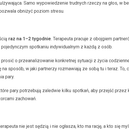
 ulżywająca. Samo wypowiedzenie trudnych rzeczy na głos, w be
 pozwala obniżyć poziom stresu.
ścią
raz na 1–2 tygodnie
. Terapeuta pracuje z obojgiem partne
pojedynczym spotkaniu indywidualnym z każdą z osób.
 prosić o przeanalizowanie konkretnej sytuacji z życia codzie
a sposób, w jaki partnerzy rozmawiają ze sobą tu i teraz. To, co
a pary.
óre pary potrzebują zaledwie kilku spotkań, aby przejść przez k
wzorcami zachowań.
erapeuta nie jest sędzią i nie ogłasza, kto ma rację, a kto się myli